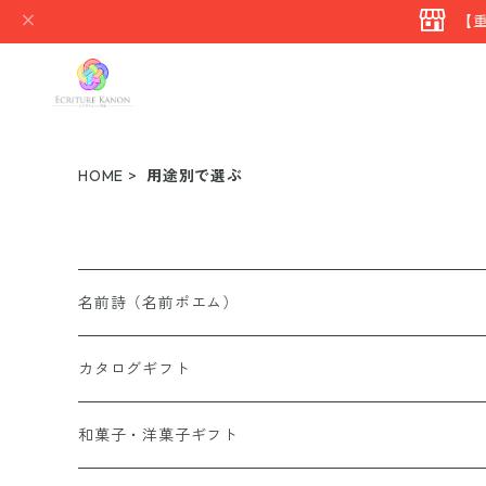
【
HOME
用途別で選ぶ
名前詩（名前ポエム）
有料オプション(額・詩・他）
カタログギフト
名前詩追加オプション
和風デザイン
総合カタログ
和菓子・洋菓子ギフト