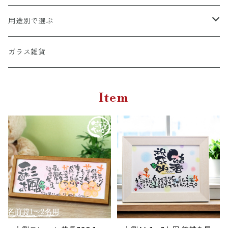
A4彩シリーズ
出産祝い専用カタログ
桃スイーツ
和風アレンジ
用途別で選ぶ
命名書
カタログ＋スイーツ
バームクーヘン
洋風アレンジ
結婚祝い・記念日
ガラス雑貨
ウエルカムボード
カタログ＋お花・名前詩
和・洋菓子詰め合わせ
音楽アレンジ
長寿祝い・退職祝い
Item
店舗・企業お祝い用
法要・御供
リース
開店・開業・周年祝い
ガラスフレーム（ガラス細工額）
〜5000円
仏花
出産祝い・命名
檜（ひのき）国産天然木
5001円〜10000円
お祝い・内祝
写真入り(L判-2Lサイズ対応）
10001円〜15000円
新築祝い