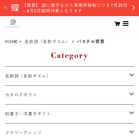
【重要】 誠に勝手ながら事業所移転につき7月25日
～8月2日臨時休業となります
HOME
名前詩（名前ポエム）
パステル背景
Category
名前詩（名前ポエム）
有料オプション(額・詩・他）
カタログギフト
名前詩追加オプション
和風デザイン
総合カタログ
和菓子・洋菓子ギフト
パステル背景
グルメカタログ
栗スイーツ
フラワーアレンジ