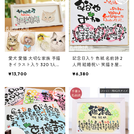
愛犬 愛猫 大切な家族 手描
記念日入り 色紙 名前詩 2
きイラスト入り 320 1人
人用 結婚祝い 笑描き屋た
用・フルネーム不可 笑描
くと 手書き 名前詩 名前ポ
¥13,700
¥6,380
き屋たくと 手書き 名前詩
エム オーダー オーダーメ
名前ポエム オーダー オー
イド
ダーメイド