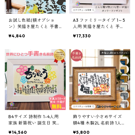
お試し色紙(額オプショ
A3 ファミリータイプ 1～5
ン）笑描き屋たくと 手書
人用 笑描き屋たくと 手書
き 名前詩 名前ポエム オー
き 名前詩 名前ポエム オー
¥4,840
¥17,330
ダー オーダーメイド
ダー オーダーメイド
B4サイズ 詩制作 1-4人用
飾りやすい小さめサイズ
家族 新築祝い 誕生日 笑描
額4種 木製2L 名前詩 1人
き屋たくと 手書き 名前詩
用・フルネーム不可 笑描
¥14,560
¥5,800