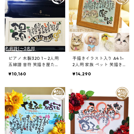
ピアノ 木製320 1～2人用
手描きイラスト入り A4 1-
五線譜 音符 笑描き屋たく
2人用 家族 ペット 笑描き
と 手書き 名前詩 名前ポエ
屋たくと 手書き 名前詩 名
¥10,160
¥14,290
ム オーダー オーダーメイ
前ポエム オーダー オーダ
ド
ーメイド