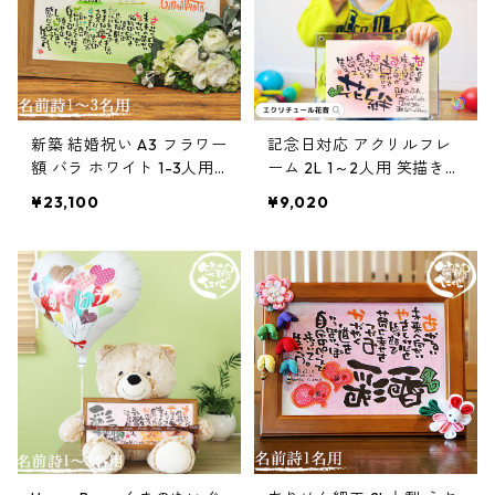
新築 結婚祝い A3 フラワー
記念日対応 アクリルフレ
額 バラ ホワイト 1-3人用
ーム 2L 1～2人用 笑描き屋
笑描き屋たくと 手書き 名
たくと 手書き 名前詩 名前
¥23,100
¥9,020
前詩 名前ポエム オーダー
ポエム オーダー オーダー
オーダーメイド
メイド