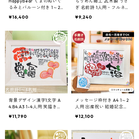
HappyBear くまのぬいぐ
ちりめん細工 2L木製 うさ
るみとバルーン付き 1～2
ぎ 名前詩 1人用・フルネー
人用 笑描き屋たくと 手書
ム不可 誕生日 出産祝い 笑
¥16,400
¥9,240
き 名前詩 名前ポエム オー
描き屋たくと 手書き 名前
ダー オーダーメイド
詩 名前ポエム オーダー オ
ーダーメイド
背景デザイン漢字1文字 A
メッセージ枠付き A4 1～2
4.B4.A3 1-4人用 笑描き屋
人用 出産祝い 結婚記念日
たくと 手書き 名前詩 名前
笑描き屋たくと 手書き 名
¥11,790
¥12,100
ポエム オーダー オーダー
前詩 名前ポエム オーダー
メイド
オーダーメイド