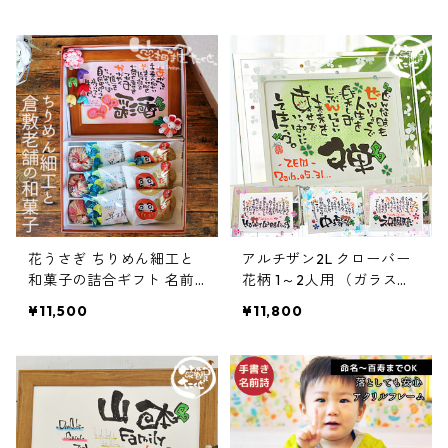
書き 名前詩 名前ポエム オ
たくと 手書き 名前詩 名前
ーダー オーダーメイド
ポエム オーダー オーダー
メイド
花うさぎ ちりめん細工と
アルチザン2L クローバー
和菓子の詰合ギフト 名前
花柄 1～2人用 （ガラス工
詩 1人用 和菓子 笑描き屋
芸フレーム）笑描き屋たく
¥11,500
¥11,800
たくと 手書き 名前詩 名前
と 手書き 名前詩 名前ポエ
ポエム オーダー オーダー
ム オーダー オーダーメイ
メイド
ド