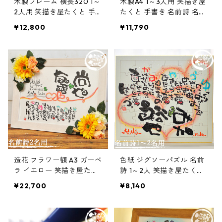
木製フレーム 横長320 1～
木製A4 1～3人用 笑描き屋
手描きイラスト入り
15001円〜20000円
法要・香典返し
2人用 笑描き屋たくと 手
たくと 手書き 名前詩 名前
書き 名前詩 名前ポエム オ
ポエム オーダー オーダー
¥12,800
¥11,790
ーダー オーダーメイド
メイド
詩製作1名専用（複数名/フルネーム詩不可）
20001円〜30000円
詩製作1-3名用
30000円〜40000円
詩製作1-5名用
40000円以上
造花 フラワー額 A3 ガーベ
色紙 ジグソーパズル 名前
ラ イエロー 笑描き屋たく
詩 1～2人 笑描き屋たくと
と 手書き 名前詩 名前ポエ
手書き 名前詩 名前ポエム
¥22,700
¥8,140
ム オーダー オーダーメイ
オーダー オーダーメイド
ド