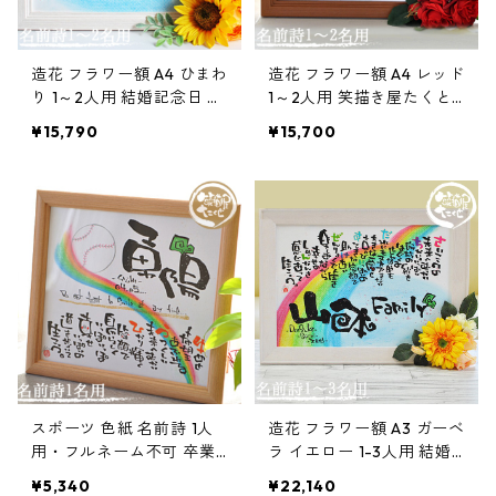
造花 フラワー額 A4 ひまわ
造花 フラワー額 A4 レッド
り 1～2人用 結婚記念日 笑
1～2人用 笑描き屋たくと
描き屋たくと 手書き 名前
手書き 名前詩 名前ポエム
¥15,790
¥15,700
詩 名前ポエム オーダー オ
オーダー オーダーメイド
ーダーメイド
スポーツ 色紙 名前詩 1人
造花 フラワー額 A3 ガーベ
用・フルネーム不可 卒業
ラ イエロー 1-3人用 結婚
記念品 笑描き屋たくと 手
記念日 新築祝い 笑描き屋
¥5,340
¥22,140