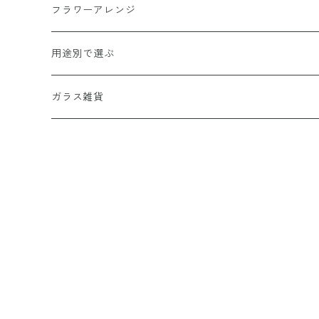
パステル背景
グルメカタログ
栗スイーツ
フラワーアレンジ
A4彩シリーズ
出産祝い専用カタログ
桃スイーツ
和風アレンジ
用途別で選ぶ
命名書
カタログ＋スイーツ
バームクーヘン
洋風アレンジ
結婚祝い・記念日
ガラス雑貨
ウエルカムボード
カタログ＋お花・名前詩
和・洋菓子詰め合わせ
音楽アレンジ
長寿祝い・退職祝い
店舗・企業お祝い用
法要・御供
リース
開店・開業・周年祝い
ガラスフレーム（ガラス細工額）
〜5000円
仏花
出産祝い・命名
檜（ひのき）国産天然木
5001円〜10000円
お祝い・内祝
写真入り(L判-2Lサイズ対応）
10001円〜15000円
新築祝い