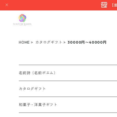
【
HOME
カタログギフト
30000円〜40000円
名前詩（名前ポエム）
有料オプション(額・詩・他）
カタログギフト
名前詩追加オプション
和風デザイン
総合カタログ
和菓子・洋菓子ギフト