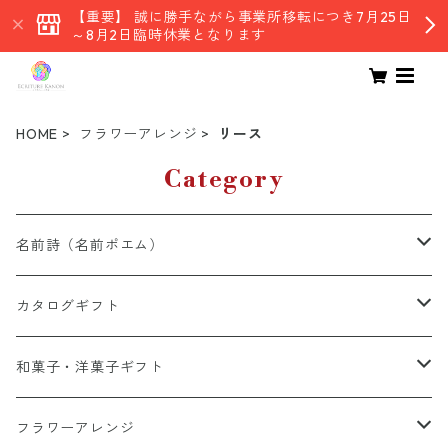
【重要】 誠に勝手ながら事業所移転につき7月25日
～8月2日臨時休業となります
HOME
フラワーアレンジ
リース
Category
名前詩（名前ポエム）
有料オプション(額・詩・他）
カタログギフト
名前詩追加オプション
和風デザイン
総合カタログ
和菓子・洋菓子ギフト
パステル背景
グルメカタログ
栗スイーツ
フラワーアレンジ