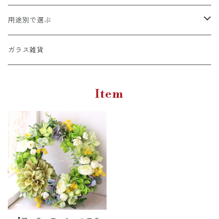
A4彩シリーズ
出産祝い専用カタログ
桃スイーツ
和風アレンジ
用途別で選ぶ
命名書
カタログ＋スイーツ
バームクーヘン
洋風アレンジ
結婚祝い・記念日
ガラス雑貨
ウエルカムボード
カタログ＋お花・名前詩
和・洋菓子詰め合わせ
音楽アレンジ
長寿祝い・退職祝い
Item
店舗・企業お祝い用
法要・御供
リース
開店・開業・周年祝い
ガラスフレーム（ガラス細工額）
〜5000円
仏花
出産祝い・命名
檜（ひのき）国産天然木
5001円〜10000円
お祝い・内祝
写真入り(L判-2Lサイズ対応）
10001円〜15000円
新築祝い