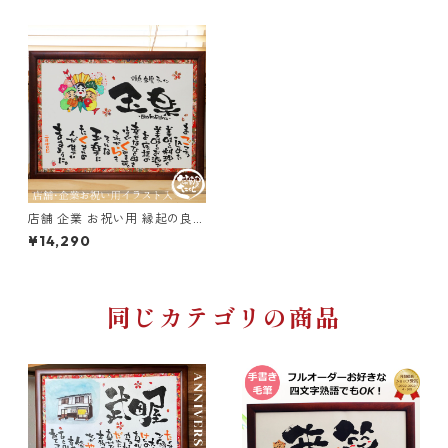
店舗・企業お祝い用
法要・御供
リース
開店・開業・周年祝い
ガラスフレーム（ガラス細工額）
〜5000円
仏花
出産祝い・命名
檜（ひのき）国産天然木
5001円〜10000円
お祝い・内祝
写真入り(L判-2Lサイズ対応）
10001円〜15000円
新築祝い
店舗 企業 お祝い用 縁起の良い
イラスト入り A4 B4 A3 木額
¥14,290
友禅和紙 笑描き屋たくと 手書
手描きイラスト入り
15001円〜20000円
法要・香典返し
き 名前詩 名前ポエム オーダー
オーダーメイド
同じカテゴリの商品
詩製作1名専用（複数名/フルネーム詩不可）
20001円〜30000円
詩製作1-3名用
30000円〜40000円
詩製作1-5名用
40000円以上