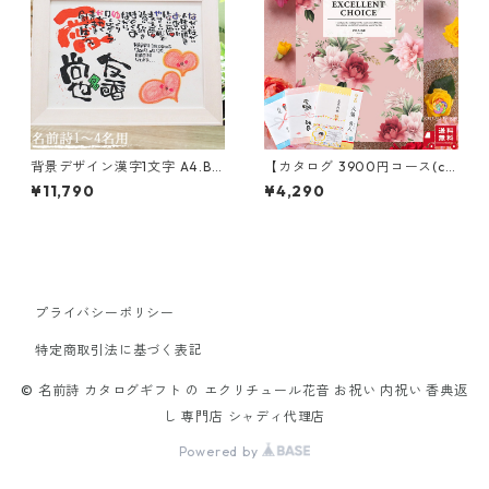
背景デザイン漢字1文字 A4.B
【カタログ 3900円コース(c
4.A3 1-4人用 笑描き屋たくと
o)】内祝 誕生日プレゼント 長
¥11,790
¥4,290
手書き 名前詩 名前ポエム オー
寿祝い 退職祝い 結婚内祝い 出
ダー オーダーメイド
産祝 結婚祝 お返し 香典返し
プライバシーポリシー
特定商取引法に基づく表記
© 名前詩 カタログギフト の エクリチュール花音 お祝い 内祝い 香典返
し 専門店 シャディ代理店
Powered by