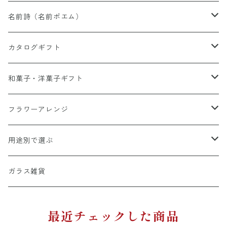
名前詩（名前ポエム）
有料オプション(額・詩・他）
カタログギフト
名前詩追加オプション
和風デザイン
総合カタログ
和菓子・洋菓子ギフト
パステル背景
グルメカタログ
栗スイーツ
フラワーアレンジ
A4彩シリーズ
出産祝い専用カタログ
桃スイーツ
和風アレンジ
用途別で選ぶ
命名書
カタログ＋スイーツ
バームクーヘン
洋風アレンジ
結婚祝い・記念日
ガラス雑貨
ウエルカムボード
カタログ＋お花・名前詩
和・洋菓子詰め合わせ
音楽アレンジ
長寿祝い・退職祝い
最近チェックした商品