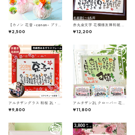
【カノン 花音 -canon- プリ
赤丸金文字 花模様友禅和紙 木
ザーブドフラワー】父の日
製 A4 B4 A3 1～3人用 笑描き
¥2,500
¥12,200
可愛い 贈り物 誕生日プレゼン
屋たくと 手書き 名前詩 名前ポ
ト 長寿祝い 退職祝い ピアノ
エム オーダー オーダーメイド
発表会 音楽
アルチザングラス 和桜 2L・A
アルチザン2L クローバー 花柄
4（ガラス工芸フレーム）笑描
1～2人用 （ガラス工芸フレー
¥9,800
¥11,800
き屋たくと 手書き 名前詩 名前
ム）笑描き屋たくと 手書き 名
ポエム オーダー オーダーメイ
前詩 名前ポエム オーダー オー
ド
ダーメイド