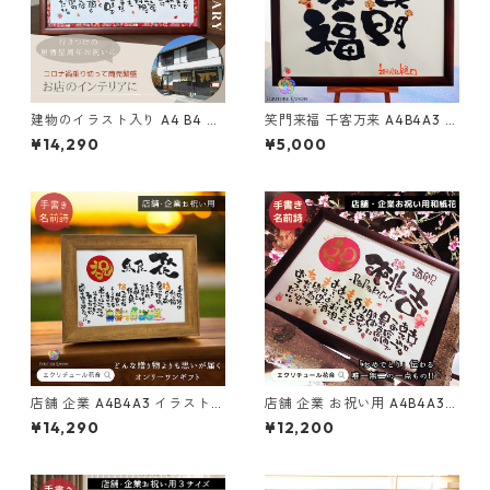
建物のイラスト入り A4 B4 A3
笑門来福 千客万来 A4B4A3 木
木額 友禅和紙 笑描き屋たくと
製額 笑描き屋たくと 手書き オ
¥14,290
¥5,000
手書き 名前詩 名前ポエム オー
ーダー オーダーメイド
ダー オーダーメイド
店舗 企業 A4B4A3 イラスト洋
店舗 企業 お祝い用 A4B4A3
風 笑描き屋たくと 手書き 名前
木製額 祝 友禅和紙 笑描き屋た
¥14,290
¥12,200
詩 名前ポエム オーダー オーダ
くと 手書き 名前詩 名前ポエム
ーメイド
オーダー オーダーメイド