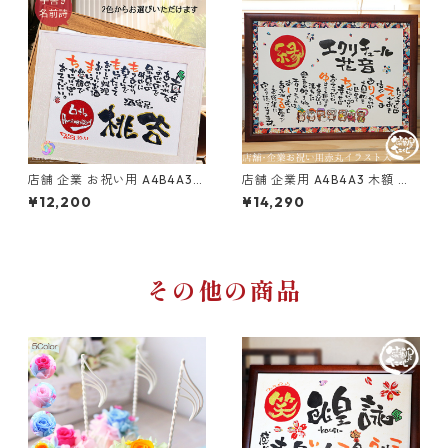
店舗 企業 お祝い用 A4B4A3
店舗 企業用 A4B4A3 木額 友
赤丸 洋風 笑描き屋たくと 手書
禅和紙 赤丸金文字 イラスト 笑
¥12,200
¥14,290
き 名前詩 名前ポエム オーダー
描き屋たくと 手書き 名前詩 名
オーダーメイド
前ポエム オーダー オーダーメ
イド
その他の商品