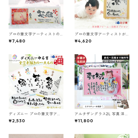
プロの筆文字アーティストの
プロの筆文字アーティストが
描く手書き 命名書 友禅和紙 フ
描く ディズニー 命名書 フレー
¥7,480
¥4,620
ォトフレーム付き 笑描き屋た
ム付き 笑描き屋たくと 手書き
くと 手書き 代筆
代筆
ディズニー プロの筆文字アー
アルチザングラス2L 写真 洋風
ティストが描く 命名書 笑描き
1～2人用（ガラス工芸フレー
¥2,530
¥11,800
屋たくと 手書き 代筆
ム）笑描き屋たくと 手書き 名
前詩 名前ポエム オーダー オー
ダーメイド