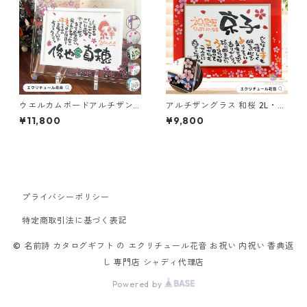
ウエルカムボードアルチザン
アルチザングラス 和桜 2L・A
グラス 2L 1～2人用（ガラス工
4（ガラス工芸フレーム）笑描
¥11,800
¥9,800
芸フレーム）笑描き屋たくと
き屋たくと 手書き 名前詩 名前
手書き 名前詩 名前ポエム オー
ポエム オーダー オーダーメイ
ダー オーダーメイド
ド
プライバシーポリシー
特定商取引法に基づく表記
© 名前詩 カタログギフト の エクリチュール花音 お祝い 内祝い 香典返
し 専門店 シャディ代理店
Powered by