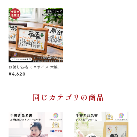
店舗・企業お祝い用
法要・御供
リース
開店・開業・周年祝い
ガラスフレーム（ガラス細工額）
〜5000円
仏花
出産祝い・命名
檜（ひのき）国産天然木
5001円〜10000円
お祝い・内祝
写真入り(L判-2Lサイズ対応）
10001円〜15000円
新築祝い
お試し価格 ミニサイズ 木製フ
レーム 名前詩 1人用 フルネー
¥4,620
ム不可 笑描き屋たくと 手書き
手描きイラスト入り
15001円〜20000円
法要・香典返し
名前詩 名前ポエム オーダー オ
ーダーメイド
同じカテゴリの商品
詩製作1名専用（複数名/フルネーム詩不可）
20001円〜30000円
詩製作1-3名用
30000円〜40000円
詩製作1-5名用
40000円以上