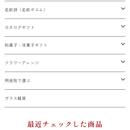
名前詩（名前ポエム）
有料オプション(額・詩・他）
カタログギフト
名前詩追加オプション
和風デザイン
総合カタログ
和菓子・洋菓子ギフト
パステル背景
グルメカタログ
栗スイーツ
フラワーアレンジ
A4彩シリーズ
出産祝い専用カタログ
桃スイーツ
和風アレンジ
用途別で選ぶ
命名書
カタログ＋スイーツ
バームクーヘン
洋風アレンジ
結婚祝い・記念日
ガラス雑貨
ウエルカムボード
カタログ＋お花・名前詩
和・洋菓子詰め合わせ
音楽アレンジ
長寿祝い・退職祝い
最近チェックした商品