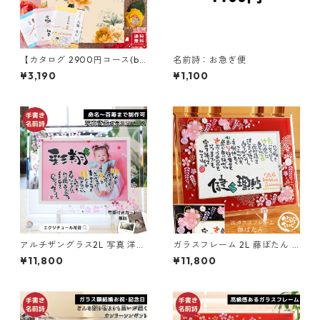
【カタログ 2900円コース(b
名前詩：お急ぎ便
o)】内祝 誕生日プレゼント 長
¥3,190
¥1,100
寿祝い 退職祝い 結婚内祝い 出
産祝 結婚祝 お返し 香典返し
アルチザングラス2L 写真 洋風
ガラスフレーム 2L 藤ぼたん 1
1～2人用（ガラス工芸フレー
～2人用 （ガラス工芸フレー
¥11,800
¥11,800
ム）笑描き屋たくと 手書き 名
ム）笑描き屋たくと 手書き 名
前詩 名前ポエム オーダー オー
前詩 名前ポエム オーダー オー
ダーメイド
ダーメイド