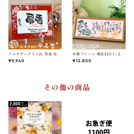
アルチザングラス2L 和紙 命名
木製フレーム 横長320 1～2人
書 （ガラス工芸フレーム）笑
用 笑描き屋たくと 手書き 名前
¥5,940
¥12,800
描き屋たくと 代筆 手書き 命名
詩 名前ポエム オーダー オーダ
書 オーダー オーダーメイド
ーメイド
その他の商品