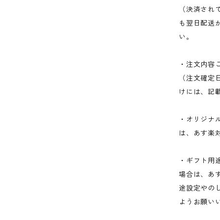
（決済され
も翌日配送
い。
・注文内容
（注文確定
けには、記
・オリジナ
は、あす楽対
・ギフト用
場合は、あ
途設定やの
ようお願い