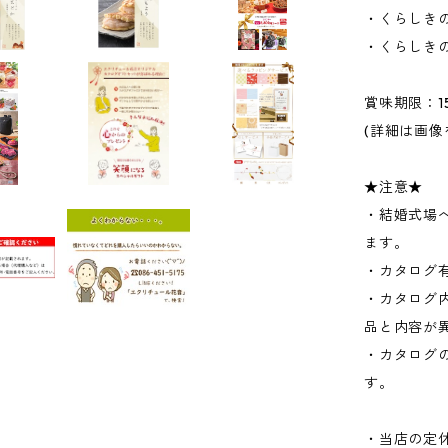
・くらしき
・くらしきの
賞味期限：1
(詳細は画
★注意★
・結婚式場
ます。
・カタログ
・カタログ
品と内容が
・カタログ
す。
・当店の定