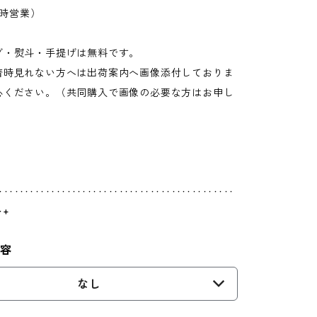
7時営業）
グ・熨斗・手提げは無料です。
時見れない方へは出荷案内へ画像添付しておりま
心ください。（共同購入で画像の必要な方はお申し
）
‥‥‥‥‥‥‥‥‥‥‥‥‥‥‥‥‥‥‥‥‥‥‥
+
内容
なし