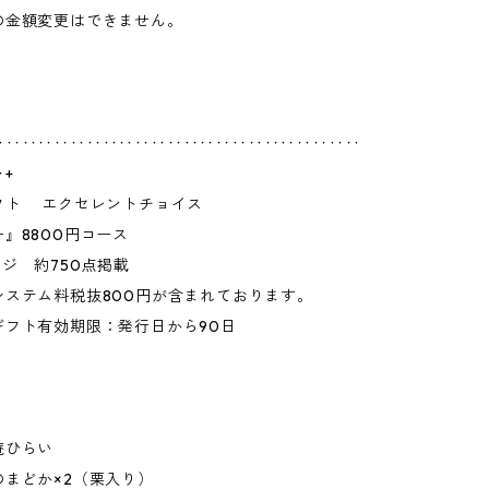
の金額変更はできません。
‥‥‥‥‥‥‥‥‥‥‥‥‥‥‥‥‥‥‥‥‥‥‥
+
フト エクセレントチョイス
』8800円コース
ージ 約750点掲載
システム料税抜800円が含まれております。
ギフト有効期限：発行日から90日
】
庵ひらい
のまどか×2（栗入り）