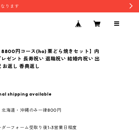
となります
8800円コース(ho) 栗どら焼きセット】内
プレゼント 長寿祝い 退職祝い 結婚内祝い 出
祝 お返し 香典返し
0
nal shipping available
：北海道・沖縄のみ一律800円
ダーフォーム受取り後1-3営業日程度