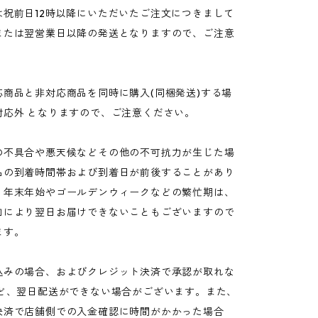
は祝前日12時以降にいただいたご注文につきまして
または翌営業日以降の発送となりますので、ご注意
応商品と非対応商品を同時に購入(同梱発送)する場
対応外 となりますので、ご注意ください。
の不具合や悪天候などその他の不可抗力が生じた場
品の到着時間帯および到着日が前後することがあり
、年末年始やゴールデンウィークなどの繁忙期は、
加により翌日お届けできないこともございますので
ます。
込みの場合、およびクレジット決済で承認が取れな
など、翌日配送ができない場合がございます。また、
決済で店舗側での入金確認に時間がかかった場合