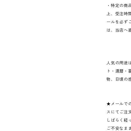
・特定の商
上、受注時
ールを必ず
は、当店へ
人気の用途
ト・還暦・
物、日頃の
★メールで
スにてご注
しばらく経
ご不安なまま