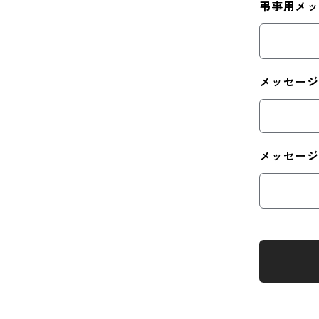
弔事用メ
メッセー
メッセー