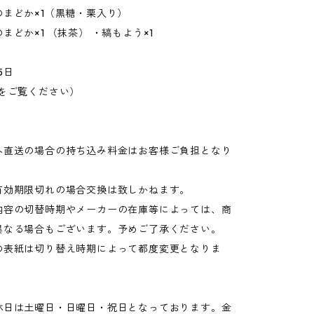
のまどか×1（黒糖・栗入り）
まどか×1 （抹茶） ・縞もよう×1
5日
像をご覧ください）
へ直送の場合の持ち込み料金はお客様ご負担となり
有効期限切れの場合交換は致しかねます。
内容の切替時期やメーカーの在庫等によっては、商
異なる場合もございます。予めご了承ください。
の表紙は切り替え時期によって都度変更となりま
休日は土曜日・日曜日・祝日となっております。金