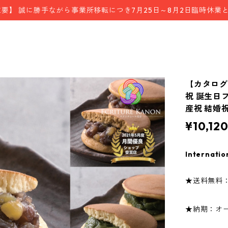
重要】 誠に勝手ながら事業所移転につき7月25日～8月2日臨時休業
【カタログ 
祝 誕生日
産祝 結婚
¥10,12
Internatio
★送料無料
★納期：オー