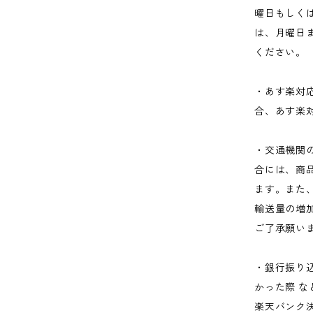
曜日もしく
は、月曜日
ください。
・あす楽対
合、あす楽
・交通機関
合には、商
ます。また
輸送量の増
ご了承願い
・銀行振り
かった際 
楽天バンク