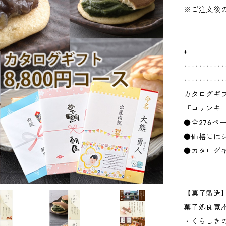
※ご注文後
+
‥‥‥‥‥
‥‥‥‥‥‥
カタログギ
『コリンキー
●全276ペ
●価格には
●カタログ
【菓子製造
菓子処良寛
・くらしき