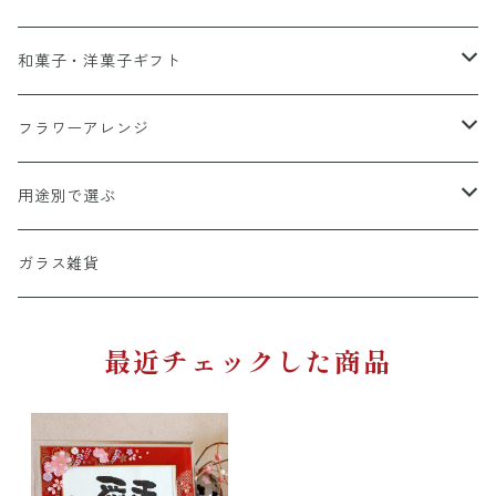
名前詩追加オプション
和風デザイン
総合カタログ
和菓子・洋菓子ギフト
パステル背景
グルメカタログ
栗スイーツ
フラワーアレンジ
A4彩シリーズ
出産祝い専用カタログ
桃スイーツ
和風アレンジ
用途別で選ぶ
命名書
カタログ＋スイーツ
バームクーヘン
洋風アレンジ
結婚祝い・記念日
ガラス雑貨
ウエルカムボード
カタログ＋お花・名前詩
和・洋菓子詰め合わせ
音楽アレンジ
長寿祝い・退職祝い
最近チェックした商品
店舗・企業お祝い用
法要・御供
リース
開店・開業・周年祝い
ガラスフレーム（ガラス細工額）
〜5000円
仏花
出産祝い・命名