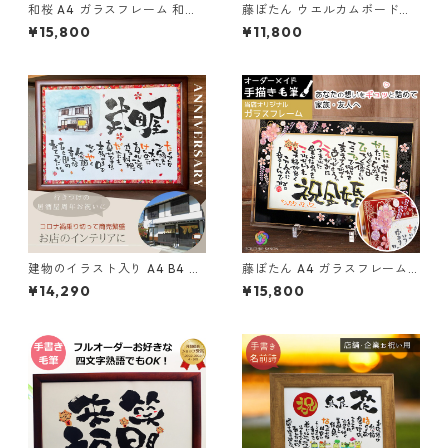
和桜 A4 ガラスフレーム 和紙
藤ぼたん ウエルカムボードア
（ガラス工芸フレーム）笑描
ルチザングラス 2L 1～2人用
¥15,800
¥11,800
き屋たくと 手書き 名前詩 名前
（ガラス工芸フレーム）笑描
ポエム オーダー オーダーメイ
き屋たくと 手書き 名前詩 名前
ド
ポエム オーダー オーダーメイ
ド
建物のイラスト入り A4 B4 A3
藤ぼたん A4 ガラスフレーム
木額 友禅和紙 笑描き屋たくと
和紙（ガラス工芸フレーム）
¥14,290
¥15,800
手書き 名前詩 名前ポエム オー
笑描き屋たくと 手書き 名前詩
ダー オーダーメイド
名前ポエム オーダー オーダー
メイド