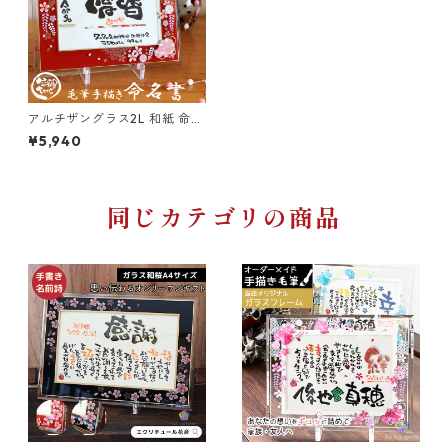
檜（ひのき）国産天然木
5001円〜10000円
お祝い・内祝
写真入り(L判-2Lサイズ対応）
10001円〜15000円
新築祝い
アルチザングラス2L 和紙 命名
書 （ガラス工芸フレーム）笑
¥5,940
描き屋たくと 代筆 手書き 命名
手描きイラスト入り
15001円〜20000円
法要・香典返し
書 オーダー オーダーメイド
同じカテゴリの商品
詩製作1名専用（複数名/フルネーム詩不可）
20001円〜30000円
詩製作1-3名用
30000円〜40000円
詩製作1-5名用
40000円以上