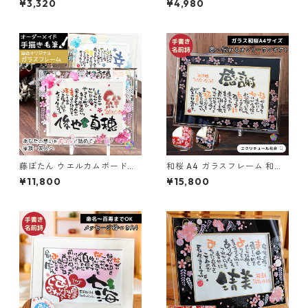
¥3,320
¥4,980
日 贈り物 誕生日プレゼント
アート オーダー オーダーメイ
長寿祝い 退職祝い ピアノ 発表
ド
会 音楽
藤ぼたん ウエルカムボードア
和桜 A4 ガラスフレーム 和紙
ルチザングラス 2L 1～2人用
（ガラス工芸フレーム）笑描
¥11,800
¥15,800
（ガラス工芸フレーム）笑描
き屋たくと 手書き 名前詩 名前
き屋たくと 手書き 名前詩 名前
ポエム オーダー オーダーメイ
ポエム オーダー オーダーメイ
ド
ド