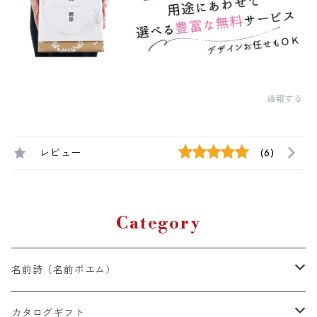
通報する
レビュー
(6)
Category
名前詩（名前ポエム）
有料オプション(額・詩・他）
カタログギフト