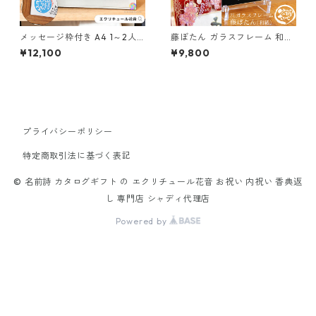
メッセージ枠付き A4 1～2人
藤ぼたん ガラスフレーム 和紙
用 出産祝い 結婚記念日 笑描き
（ガラス工芸フレーム）笑描
¥12,100
¥9,800
屋たくと 手書き 名前詩 名前ポ
き屋たくと 手書き 名前詩 名前
エム オーダー オーダーメイド
ポエム オーダー オーダーメイ
ド
プライバシーポリシー
特定商取引法に基づく表記
© 名前詩 カタログギフト の エクリチュール花音 お祝い 内祝い 香典返
し 専門店 シャディ代理店
Powered by