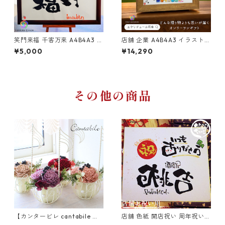
笑門来福 千客万来 A4B4A3 木
店舗 企業 A4B4A3 イラスト洋
製額 笑描き屋たくと 手書き オ
風 笑描き屋たくと 手書き 名前
¥5,000
¥14,290
ーダー オーダーメイド
詩 名前ポエム オーダー オーダ
ーメイド
その他の商品
【カンタービレ cantabile プ
店舗 色紙 開店祝い 周年祝い
リザーブドフラワー】父の
笑描き屋たくと 手書き 筆文字